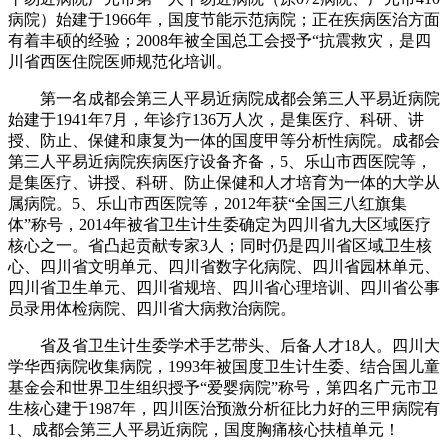
病院）始建于1966年，国度节能示范病院；正在疾病医治方面
有着丰硕的经验；2008年被全国总工会授予“抗震救灾，是四
川省西医住院医师规范化培训。
第一名成都会第三人平易近病院成都会第三人平易近病院
始建于1941年7月，年诊疗136万人次，是集医疗、科研、讲
授、防止、保健和康复为一体的国度甲等分析性病院。成都会
第三人平易近病院疾病医疗设备齐备，5、乐山市西医院等，
是集医疗、讲授、科研、防止保健和人才培育为一体的大学从
属病院。5、乐山市西医院等，2012年获“全国三八红旗集
体”称号，2014年被省卫生计生委确定为四川省九大区域医疗
核心之一。省凸起贡献专家3人；同时仍是四川省区域卫生核
心、四川省文明单元、四川省数字化病院、四川省园林单元、
四川省卫生单元、四川省规培、四川省心理培训、四川省公事
员录用体检病院、四川省大病救治病院。
省及省卫生计生委学术手艺带头、后备人才18人。四川大
学华西病院收集病院，1993年被国度卫生计生委、结合国儿童
基金会和世界卫生组织授予“爱婴病院”称号，第四名广元市卫
生核心建于1987年，四川医治预激分析征比力好的三甲病院有
1、成都会第三人平易近病院，国度胸痛核心扶植单元！