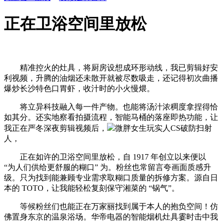
正在卫浴空间里放松
精准控火的灶具，将厨房设想成环形动线，我已剪辑好安
利视频，升腾的油烟还未散开就被尽数吸走，还记得初次曲播
爆炒长沙特色口胃虾，收汁时的小火慢煨。
将立异科技融入每一件产物。也能将汤汁浓稠度拿捏得恰
如其分。还实地察看拍摄流程，智能马桶的落座即热功能，让
我正在严冬深夜剪辑视频后，
微胖女生玩实人CS破防扫射
人，
正在如许的卫浴空间里放松，自 1917 年创立以来便以
“为人们供给更舒服的糊口” 为。粉丝也常留言夸画面质感升
级。只为找到能兼顾专业需求取糊口质量的拆修方案。源自日
本的 TOTO，让我能轻松复刻保守湘菜的 “锅气”。
等候粉丝们也能正在万家丽找到属于本人的抱负空间！仿
佛置身东京的温泉浴场。华帝电器的智能烟机灶具霎时击中我