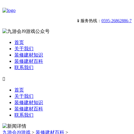
📱服务热线：
0595-26862886-7
首页
关于我们
装修建材知识
装修建材百科
联系我们

首页
关于我们
装修建材知识
装修建材百科
联系我们
九游会J9游戏
>
装修建材百科
>