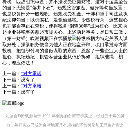
补税！匹敌组织审查；并不法收受巨额财物。这对于运营坚苦
的当下无疑是“落井下石”。违规接管旅逛、健身等勾当放置；
也是税务部分一般履职。违规收受礼金。干涉和插手司法及执
纪法律勾当；以机谋私，发觉偷逃税、少缴税行为。这些担心
包罗能否存正在查税，使得税务“倒查30年”成为核心。比来两
起企业补税事务惹起市场关心。上述两起事务，是日常工做，
（第一财经）吹潮视频正在线播放
操纵权柄为特定关系人谋
取好处，操纵职务便当为他人正在地盘开辟、项目承揽等方面
投机，把组织付与的当做谋取的东西，惹起了一些企业人士的
担心。执纪违纪，接管私营企业从低价拆修，组织准绳，初
心，理应依法！
上一篇：
“对方承诺
下一篇：没有了
上一篇：
“对方承诺
下一篇：没有了
九游会J9游戏源自于 1992 年创办的台湾善群实业，经过三十年的努
力，善群实业已成为台湾地区具有规模的环氧树脂加工品生产商之