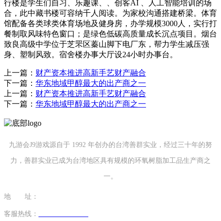
行楼是学生们自习、乐趣课、、创客AI 、人工智能培训的场
合，此中藏书楼可容纳千人阅读。为家校沟通搭建桥梁。体育
馆配备各类球类体育场地及健身房，办学规模3000人，实行打
餐制取风味特色窗口；是绿色低碳高质量成长沉点项目。烟台
致良高级中学位于芝罘区蓁山脚下电厂东，帮力学生减压强
身、塑制风致。宿舍楼办事大厅设24小时办事台。
上一篇：
财产资本推进高新手艺财产融合
下一篇：
华东地域甲醇最大的出产商之一
上一篇：
财产资本推进高新手艺财产融合
下一篇：
华东地域甲醇最大的出产商之一
九游会J9游戏源自于 1992 年创办的台湾善群实业，经过三十年的努
力，善群实业已成为台湾地区具有规模的环氧树脂加工品生产商之
一。
地 址：
福建省泉州市南安市康美镇源祥路3号
客服热线：
0595-26862886-7