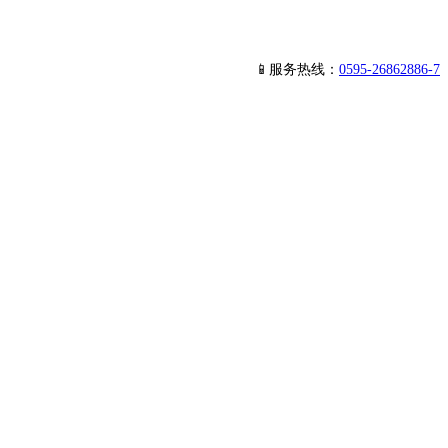
📱服务热线：
0595-26862886-7