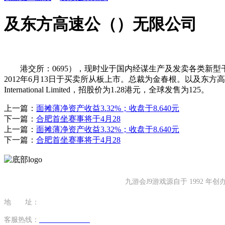
及东方高速公（）无限公司
港交所：0695），现时业于国内经谋生产及发卖各类新型干法
2012年6月13日于买卖所从板上市。总裁为金春根。以及东方高
International Limited，招股价为1.28港元，全球发售为125。
上一篇：
面摊薄净资产收益3.32%；收盘于8.640元
下一篇：
合肥首坐赛事将于4月28
上一篇：
面摊薄净资产收益3.32%；收盘于8.640元
下一篇：
合肥首坐赛事将于4月28
九游会J9游戏源自于 1992
地 址：
福建省泉州市南安市康美镇源祥路3号
客服热线：
0595-26862886-7