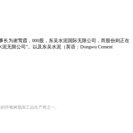
事长为谢莺霞，000股，东吴水泥国际无限公司，而股份则正在
公司”。以及东吴水泥（英语：Dongwu Cement
规模的环氧树脂加工品生产商之一。