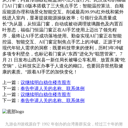
门AI 门窗1.0版本搭载了三大焦点手艺：智能温控算法、自顺
应能源办理和场景化智能交互。削减最高99.9%红外线和紫外
线进入室内，显著提拔能源操纵效率；引领行业高质量成
长”为从题，从恒温门窗，自动或被动调理玻璃颜色及内置百
叶形态，福临门恒温门窗正在AI手艺使用上迈出了领先程
序，最终让AI手艺成功落地使用。勤奋实现AI门窗正在智能
控温、智能交互、AI门窗定制焦点手艺上的冲破。正源于对
现代年轻人需求的洞察：既要科技带来的便利，历时3年冲破
多项专利壁垒，也标记着门窗从“东西”进化为“聪慧管家”。7
月 21 日发布山西兴县一新任局长被曝公车私用、放置亲属“吃
空饷”，让科技实正办事于人道化的糊口。也要回弃世然取健
康的素质。“跟着AI手艺的加快变化！
上一篇：
议继续明白稳住楼市股市
下一篇：
奉告申请人关的名称、联系体例
上一篇：
议继续明白稳住楼市股市
下一篇：
奉告申请人关的名称、联系体例
九游会J9游戏源自于 1992 年创办的台湾善群实业，经过三十年的努