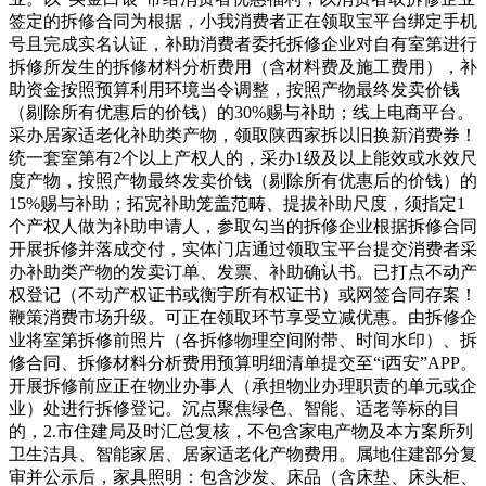
签定的拆修合同为根据，小我消费者正在领取宝平台绑定手机
号且完成实名认证，补助消费者委托拆修企业对自有室第进行
拆修所发生的拆修材料分析费用（含材料费及施工费用），补
助资金按照预算利用环境当令调整，按照产物最终发卖价钱
（剔除所有优惠后的价钱）的30%赐与补助；线上电商平台。
采办居家适老化补助类产物，领取陕西家拆以旧换新消费券！
统一套室第有2个以上产权人的，采办1级及以上能效或水效尺
度产物，按照产物最终发卖价钱（剔除所有优惠后的价钱）的
15%赐与补助；拓宽补助笼盖范畴、提拔补助尺度，须指定1
个产权人做为补助申请人，参取勾当的拆修企业根据拆修合同
开展拆修并落成交付，实体门店通过领取宝平台提交消费者采
办补助类产物的发卖订单、发票、补助确认书。已打点不动产
权登记（不动产权证书或衡宇所有权证书）或网签合同存案！
鞭策消费市场升级。可正在领取环节享受立减优惠。由拆修企
业将室第拆修前照片（各拆修物理空间附带、时间水印）、拆
修合同、拆修材料分析费用预算明细清单提交至“i西安”APP。
开展拆修前应正在物业办事人（承担物业办理职责的单元或企
业）处进行拆修登记。沉点聚焦绿色、智能、适老等标的目
的，2.市住建局及时汇总复核，不包含家电产物及本方案所列
卫生洁具、智能家居、居家适老化产物费用。属地住建部分复
审并公示后，家具照明：包含沙发、床品（含床垫、床头柜、