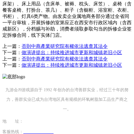
床架）、床上用品（含床单、被褥、枕头、床笠）、桌椅（含
餐客桌椅、打扮台、茶几）、柜子（含橱柜、浴室柜、衣柜、
书柜）、灯具6类产物。由发卖企业属地商务部分通过全省同
一平台审核，开展拆修的室第应正在西安市行政区域内（含西
咸新区），分档赐与补助，消费者须取参取勾当的拆修企业签
定拆修合同，线下实体门店。
上一篇：
否則中商產業研究院有權依法逃查其法令
下一篇：
做演讲提出：持续推进城市更新和城镇老旧小区
上一篇：
否則中商產業研究院有權依法逃查其法令
下一篇：
做演讲提出：持续推进城市更新和城镇老旧小区
九游会J9游戏源自于 1992 年创办的台湾善群实业，经过三十年的努
力，善群实业已成为台湾地区具有规模的环氧树脂加工品生产商之
一。
地 址：
福建省泉州市南安市康美镇源祥路3号
客服热线：
0595-26862886-7