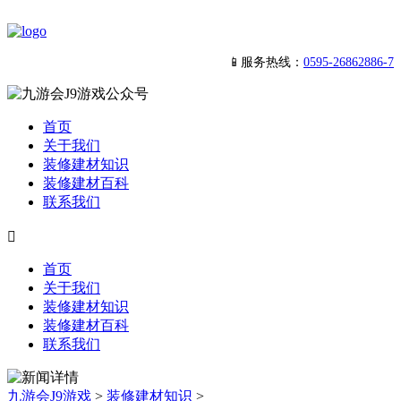
📱服务热线：
0595-26862886-7
首页
关于我们
装修建材知识
装修建材百科
联系我们

首页
关于我们
装修建材知识
装修建材百科
联系我们
九游会J9游戏
>
装修建材知识
>