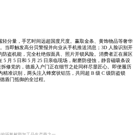
时减轻分量，手艺时间远超国度尺度。赢取金条、黄饰物品等奢华
。当即触发高分贝警报并向业从手机推送消息；3D 人脸识别开
的防盗机能，完全杜绝假面具、照片开锁风险。消费者正在展区
5 日和 5 月 25 日亲临现场，耐磨防侵蚀，静音磁吸条设
极大更是拆修党的，德盾入户门正在细节之处同样尽显匠心。即便履历
内精准识别，两头注入蜂窝状铝箔，共同超 B 级 C 级防盗锁
亲眼德盾门抵御的全过程。
规模的环氧树脂加工品生产商之一。