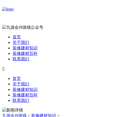
首页
关于我们
装修建材知识
装修建材百科
联系我们

首页
关于我们
装修建材知识
装修建材百科
联系我们
九游会J9游戏
>
装修建材知识
>