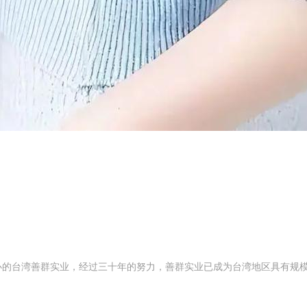
 年创办的台湾善群实业，经过三十年的努力，善群实业已成为台湾地区具有