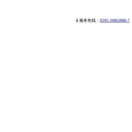
📱服务热线：
0595-26862886-7