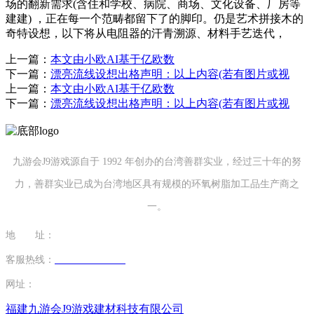
场的翻新需求(含住和学校、病院、商场、文化设备、厂房等
建建) ，正在每一个范畴都留下了的脚印。仍是艺术拼接木的
奇特设想，以下将从电阻器的汗青溯源、材料手艺迭代，
上一篇：
本文由小欧AI基于亿欧数
下一篇：
漂亮流线设想出格声明：以上内容(若有图片或视
上一篇：
本文由小欧AI基于亿欧数
下一篇：
漂亮流线设想出格声明：以上内容(若有图片或视
九游会J9游戏源自于 1992 年创办的台湾善群实业，经过三十年的努
力，善群实业已成为台湾地区具有规模的环氧树脂加工品生产商之
一。
地 址：
福建省泉州市南安市康美镇源祥路3号
客服热线：
0595-26862886-7
网址：
http://www.ftjj365.com
福建九游会J9游戏建材科技有限公司