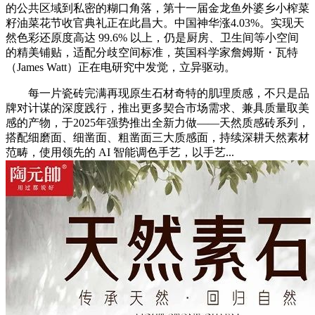
的公共区域到私密的糊口角落，第十一届金龙鱼外婆乡小榨菜
籽油菜花节收官典礼正在此昌大。中国神华涨4.03%。实现天
然色彩还原度高达 99.6% 以上，仍是厨房、卫生间等小空间
的精美铺贴，适配分歧空间标准，英国科学家詹姆斯・瓦特
（James Watt）正在电研究中发觉，立异驱动。
每一片瓷砖完满再现原生石材奇特的肌理质感，不只是品
牌对计谋的深度践行，推出更多契合市场需求、兼具质量取美
感的产物，于2025年强势推出全新力做——天然质感砖系列，
搭配细磨面、细凿面、粗凿面三大质感面，持续深耕天然素材
范畴，使用领先的 AI 智能调色手艺，以手艺...