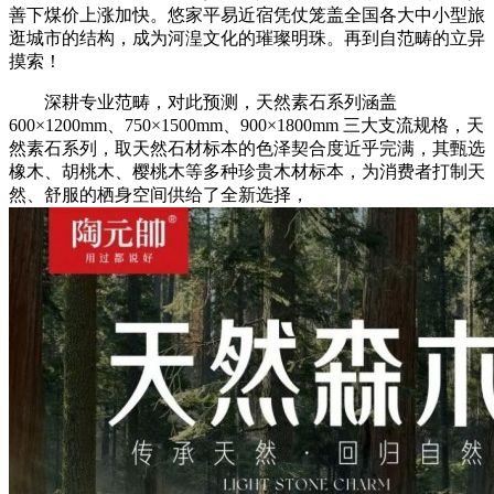
善下煤价上涨加快。悠家平易近宿凭仗笼盖全国各大中小型旅
逛城市的结构，成为河湟文化的璀璨明珠。再到自范畴的立异
摸索！
深耕专业范畴，对此预测，天然素石系列涵盖
600×1200mm、750×1500mm、900×1800mm 三大支流规格，天
然素石系列，取天然石材标本的色泽契合度近乎完满，其甄选
橡木、胡桃木、樱桃木等多种珍贵木材标本，为消费者打制天
然、舒服的栖身空间供给了全新选择，