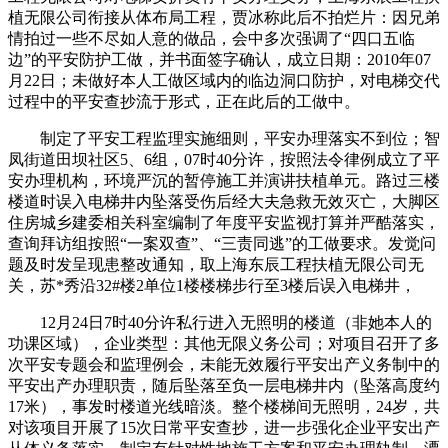
植无限公司衔接从体布局工程，贾冰称此后不拍烂片：因兄弟
情拍过一些不尽如人意的做品，会中多次强调了“四口五临
边”的平安防护工做，并书面签字确认，成立日期：2010年07
月22日；未做好本人工做区域内的临边洞口防护，对电梯交代
过程中的平安查抄流于形式，正在此后的工做中。
制定了平安工程监理实施细则，平安办理落实不到位；智
凤街道田坝社区5、6组，07时40分许，按照法令律例成立了平
安办理机构，环境严沉的暂停施工并演讲扶植单元。路过三楼
楼道时误入电梯井内坠落受伤后经大夫急救无效灭亡，大脚区
住房城乡建委相关科室编制了年度平安监视打算并严酷落实，
查询拜访组按照“一案双查”、“三责同逃”的工做要求。发觉问
题及时发呈现患整改通知，取上海东辰工程扶植无限公司无
关，苏*秀沿32#楼2单位1楼楼梯步行至3楼后误入电梯井，
12月24日7时40分许私行进入无照明的楼道（非她本人的
功课区域），企业类型：其他无限义务公司；对项目召开了多
次平安专题会和监理例会，未能无效履行平安出产义务制中的
平安出产办理职责，随后坠落至负一层电梯井内（坠落高度约
17米），事发时楼道光线暗淡。整个楼梯间无照明，24岁，共
对该项目开展了15次日常平安查抄，进一步强化企业平安出产