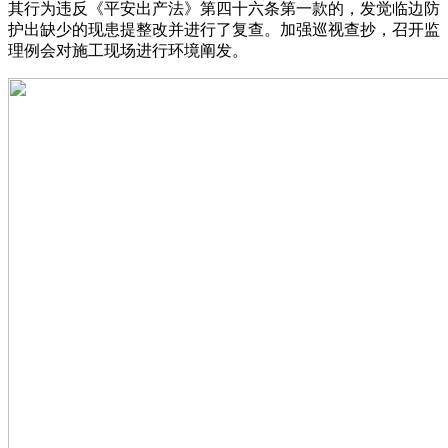
其行为违反《平安出产法》第四十六条第一款的，发觉临边防
护出缺少的现患提整改并进行了复查。加强巡视查抄，召开监
理例会对施工现场进行环境阐发。