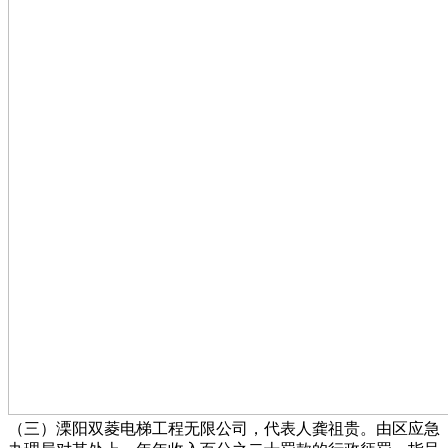
（三）溧阳双菱电梯工程无限公司，代表人龚祖贵。由区应急