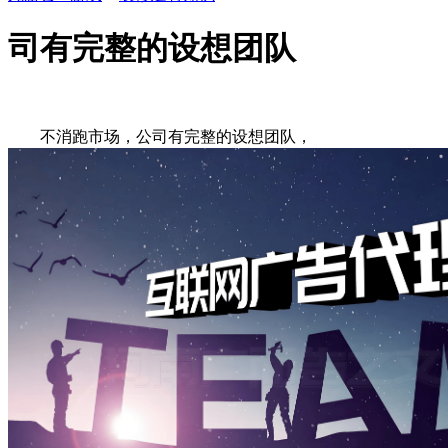
司有完整的设想团队
不消跑市场，公司有完整的设想团队，