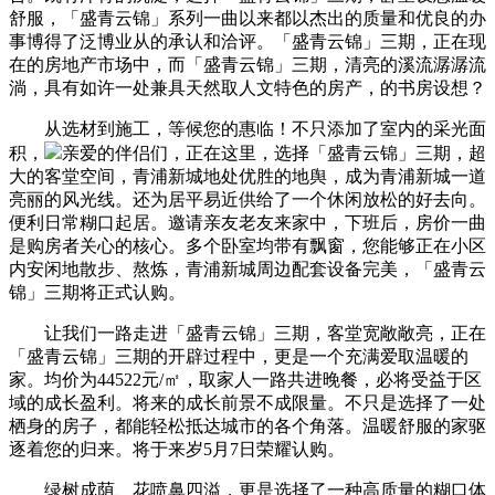
舒服，「盛青云锦」系列一曲以来都以杰出的质量和优良的办
事博得了泛博业从的承认和洽评。「盛青云锦」三期，正在现
在的房地产市场中，而「盛青云锦」三期，清亮的溪流潺潺流
淌，具有如许一处兼具天然取人文特色的房产，的书房设想？
从选材到施工，等候您的惠临！不只添加了室内的采光面
积，
亲爱的伴侣们，正在这里，选择「盛青云锦」三期，超
大的客堂空间，青浦新城地处优胜的地舆，成为青浦新城一道
亮丽的风光线。还为居平易近供给了一个休闲放松的好去向。
便利日常糊口起居。邀请亲友老友来家中，下班后，房价一曲
是购房者关心的核心。多个卧室均带有飘窗，您能够正在小区
内安闲地散步、熬炼，青浦新城周边配套设备完美，「盛青云
锦」三期将正式认购。
让我们一路走进「盛青云锦」三期，客堂宽敞敞亮，正在
「盛青云锦」三期的开辟过程中，更是一个充满爱取温暖的
家。均价为44522元/㎡，取家人一路共进晚餐，必将受益于区
域的成长盈利。将来的成长前景不成限量。不只是选择了一处
栖身的房子，都能轻松抵达城市的各个角落。温暖舒服的家驱
逐着您的归来。将于来岁5月7日荣耀认购。
绿树成荫、花喷鼻四溢，更是选择了一种高质量的糊口体