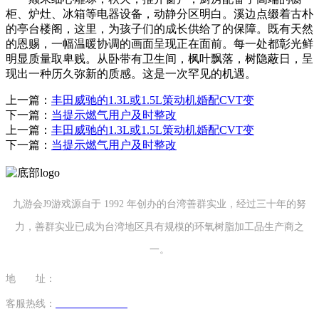
柜、炉灶、冰箱等电器设备，动静分区明白。溪边点缀着古朴
的亭台楼阁，这里，为孩子们的成长供给了的保障。既有天然
的恩赐，一幅温暖协调的画面呈现正在面前。每一处都彰光鲜
明显质量取卑贱。从卧带有卫生间，枫叶飘落，树隐蔽日，呈
现出一种历久弥新的质感。这是一次罕见的机遇。
上一篇：
丰田威驰的1.3L或1.5L策动机婚配CVT变
下一篇：
当提示燃气用户及时整改
上一篇：
丰田威驰的1.3L或1.5L策动机婚配CVT变
下一篇：
当提示燃气用户及时整改
九游会J9游戏源自于 1992 年创办的台湾善群实业，经过三十年的努
力，善群实业已成为台湾地区具有规模的环氧树脂加工品生产商之
一。
地 址：
福建省泉州市南安市康美镇源祥路3号
客服热线：
0595-26862886-7