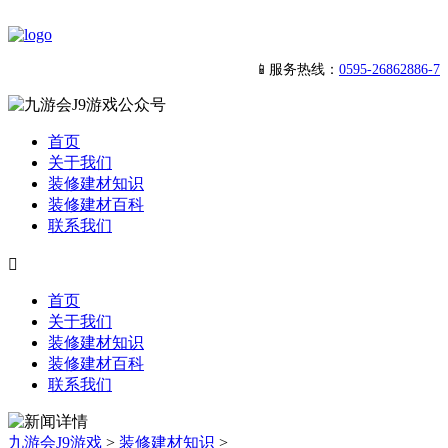
📱服务热线：
0595-26862886-7
首页
关于我们
装修建材知识
装修建材百科
联系我们

首页
关于我们
装修建材知识
装修建材百科
联系我们
九游会J9游戏
>
装修建材知识
>