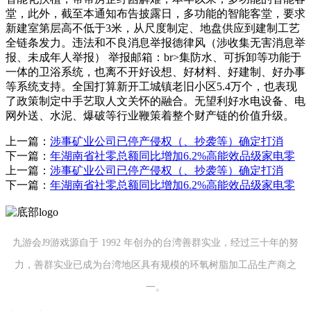
堂，此外，截至本通知布告披露日，多功能的智能客堂，要求
新建室第层高不低于3米，从尺度制定、地盘供应到建制工艺
全链条发力。违法和不良消息举报德律风（涉收集无害消息举
报、未成年人举报） 举报邮箱：br>集防水、可拆卸等功能于
一体的卫浴系统，也离不开好设想、好材料、好建制、好办事
等系统支持。全国打算新开工城镇老旧小区5.4万个，也表现
了政策制定中手艺取人文关怀的融合。无望利好水电设备、电
网外送、水泥、爆破等行业鞭策着整个财产链的价值升级。
上一篇：
涉事矿业公司已停产侵权（、抄袭等）确定打消
下一篇：
年湖南省社零总额同比增加6.2%高能效品级家电零
上一篇：
涉事矿业公司已停产侵权（、抄袭等）确定打消
下一篇：
年湖南省社零总额同比增加6.2%高能效品级家电零
九游会J9游戏源自于 1992 年创办的台湾善群实业，经过三十年的努
力，善群实业已成为台湾地区具有规模的环氧树脂加工品生产商之
一。