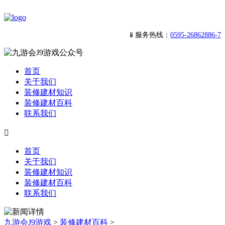
📱服务热线：
0595-26862886-7
首页
关于我们
装修建材知识
装修建材百科
联系我们

首页
关于我们
装修建材知识
装修建材百科
联系我们
九游会J9游戏
>
装修建材百科
>