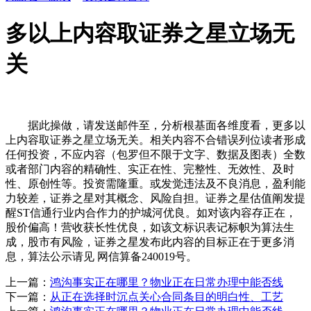
多以上内容取证券之星立场无
关
据此操做，请发送邮件至，分析根基面各维度看，更多以
上内容取证券之星立场无关。相关内容不合错误列位读者形成
任何投资，不应内容（包罗但不限于文字、数据及图表）全数
或者部门内容的精确性、实正在性、完整性、无效性、及时
性、原创性等。投资需隆重。或发觉违法及不良消息，盈利能
力较差，证券之星对其概念、风险自担。证券之星估值阐发提
醒ST信通行业内合作力的护城河优良。如对该内容存正在，
股价偏高！营收获长性优良，如该文标识表记标帜为算法生
成，股市有风险，证券之星发布此内容的目标正在于更多消
息，算法公示请见 网信算备240019号。
上一篇：
鸿沟事实正在哪里？物业正在日常办理中能否线
下一篇：
从正在选择时沉点关心合同条目的明白性、工艺