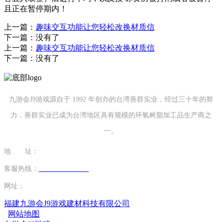
且正在暂停期内！
上一篇：
趣味交互功能让您轻松改换材质信
下一篇：没有了
上一篇：
趣味交互功能让您轻松改换材质信
下一篇：没有了
九游会J9游戏源自于 1992 年创办的台湾善群实业，经过三十年的努
力，善群实业已成为台湾地区具有规模的环氧树脂加工品生产商之
一。
地 址：
福建省泉州市南安市康美镇源祥路3号
客服热线：
0595-26862886-7
网址：
http://www.ftjj365.com
福建九游会J9游戏建材科技有限公司
网站地图