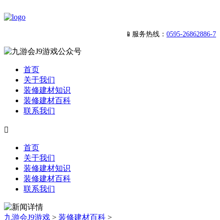
📱服务热线：
0595-26862886-7
首页
关于我们
装修建材知识
装修建材百科
联系我们

首页
关于我们
装修建材知识
装修建材百科
联系我们
九游会J9游戏
>
装修建材百科
>