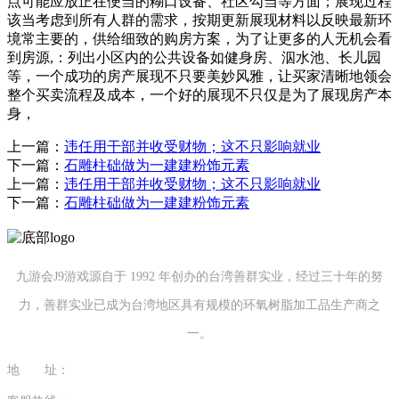
点可能应放正在便当的糊口设备、社区勾当等方面；展现过程
该当考虑到所有人群的需求，按期更新展现材料以反映最新环
境常主要的，供给细致的购房方案，为了让更多的人无机会看
到房源,：列出小区内的公共设备如健身房、泅水池、长儿园
等，一个成功的房产展现不只要美妙风雅，让买家清晰地领会
整个买卖流程及成本，一个好的展现不只仅是为了展现房产本
身，
上一篇：
违任用干部并收受财物；这不只影响就业
下一篇：
石雕柱础做为一建建粉饰元素
上一篇：
违任用干部并收受财物；这不只影响就业
下一篇：
石雕柱础做为一建建粉饰元素
九游会J9游戏源自于 1992 年创办的台湾善群实业，经过三十年的努
力，善群实业已成为台湾地区具有规模的环氧树脂加工品生产商之
一。
地 址：
福建省泉州市南安市康美镇源祥路3号