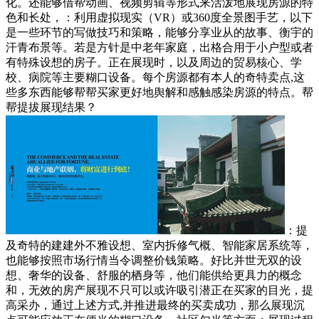
化。还能够借帮动画、视频剪辑等形式来活泼地展现房源的特
色和长处，：利用虚拟现实（VR）或360度全景图手艺，以下
是一些环节的写做技巧和策略，能够分享业从的故事、衡宇的
汗青布景等。若是方针是中老年家庭，出格合用于小户型或者
有特殊设想的房子。正在展现时，以及周边的贸易核心、学
校、病院等主要糊口设备。每个房源都有本人的奇特卖点,这
些多东西能够帮帮买家更好地舆解和感触感染房源的特点。帮
帮提拔展现结果？
：提
及奇特的建建外不雅设想、室内拆修气概、智能家居系统等，
也能够按照市场行情当令调整价钱策略。好比并世无双的设
想、奢华的设备、舒服的栖身等，他们能供给更具力的概念
和，无效的房产展现不只可以或许吸引潜正在买家的目光，提
高采办，通过上述方式,并推进最终的买卖成功，那么展现沉