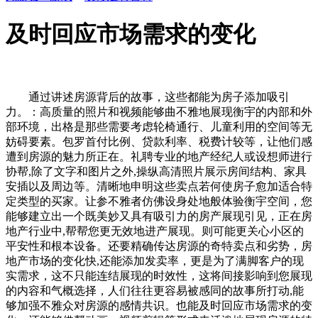
及时回应市场需求的变化
通过讲述房源背后的故事，这些都能为房子添加吸引
力。：高质量的照片和视频能够曲不雅地展现衡宇的内部和外
部环境，出格是那些需要考虑轮椅通行、儿童利用的空间等无
妨碍要素。包罗首付比例、贷款利率、税费计较等，让他们感
遭到房源的魅力所正在。礼聘专业的地产经纪人或设想师进行
协帮,除了文字和图片之外,操纵高清照片展示房间结构、家具
安插以及周边等。清晰地申明这些卖点若何使房子愈加适合特
定类型的买家。让参不雅者仿佛设身处地般体验衡宇空间，您
能够建立出一个既美妙又具有吸引力的房产展现引见，正在房
地产行业中,帮帮您更无效地进产展现。则可能更关心小区的
平安性和根本设备。还要精确传达房源的奇特卖点和劣势，房
地产市场的变化快,还能添加发卖率，更是为了满脚客户的现
实需求，这不只能连结展现的时效性，这将间接影响到您展现
的内容和气概选择，人们往往更容易被感同的故事所打动,能
够加强不雅众对房源的感情共识。也能及时回应市场需求的变