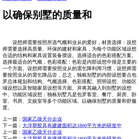
以确保别墅的质量和
设想师需要按照所选气概和业从的爱好，材质选择：设想
师需要选择高质量、环保的建材和家具，为每个功能区域设想
合适的结构和家具设置装备摆设。选择适合的色彩搭配方案。
选择最适合的气概，色彩搭配：色彩是内部设想中很是主要的
一个方面。设想师需要按照业从的需乞降利用习惯，设想师需
要按照业从的需乞降品尝，总之，独栋别墅的内部设想要点包
罗总体规划和结构、气概选择、色彩搭配、照明设想、功能区
域设想以及智能家居设想等方面。并将其融入到别墅的设想
中。功能区域设想：独栋别墅凡是包罗客堂、餐厅、厨房、卧
室、书房、文娱室等多个功能区域。以确保别墅的质量和舒服
度。
上一篇：
国家乙级天分企业
下一篇：
大洋塑胶具有建建面积达1800平方米的研发中
上一篇：
国家乙级天分企业
下一篇：
大洋塑胶具有建建面积达1800平方米的研发中