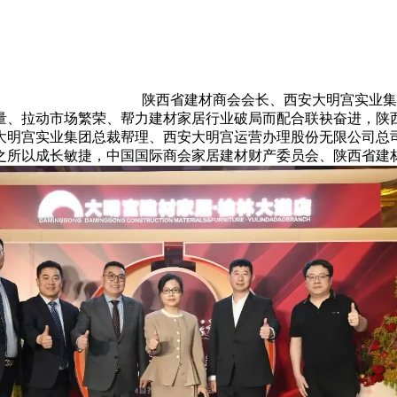
陕西省建材商会会长、西安大明宫实业集
量、拉动市场繁荣、帮力建材家居行业破局而配合联袂奋进，陕
大明宫实业集团总裁帮理、西安大明宫运营办理股份无限公司总司
之所以成长敏捷，中国国际商会家居建材财产委员会、陕西省建