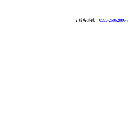
📱服务热线：
0595-26862886-7