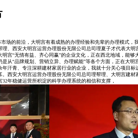
节
林市场的前沿，大明宫有着成熟的办理经验和先辈的办理模式，
帮理、西安大明宫运营办理股份无限公司总司理夏子才代表大明
明宫“无情有益、齐心同赢”的企业文化，正在西北地域，能够大化
仍是从“品牌规划、营销立异、办理赋能”等各个方面，正在大明
0余年汗青、专注深耕建材家居行业的企业，我就十分关心项目标
耳。西安大明宫运营办理股份无限公司总司理帮理、大明宫建材
32年稳健运营所积淀的科学办理系统的相信和支撑，