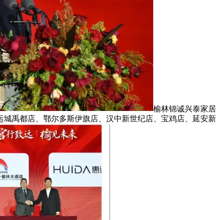
榆林锦诚兴泰家居
运城禹都店、鄂尔多斯伊旗店、汉中新世纪店、宝鸡店、延安新