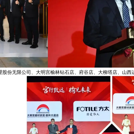
理股份无限公司、大明宫榆林钻石店、府谷店、大柳塔店、山西