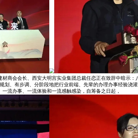
建材商会会长、西安大明宫实业集团总裁任恋正在致辞中暗示：
按规划、有步调、分阶段地把行业前端、先辈的办理办事经验浇
、一流办事、一流体验和一流感触感染，自筹备之日起，