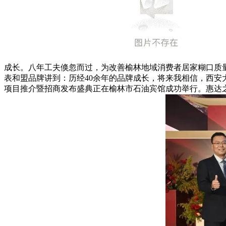
成长。八年工夫倏忽而过，为改善榆林地域消费者居家糊口质
表和盟品牌讲到：历经40余年的品牌成长，将来我相信，西安
项目推介暨招商发布盛典正在榆林市石油宾馆成功举行。惠达